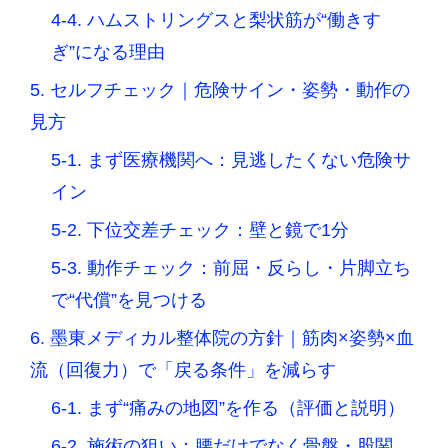
4-4. ハムストリングスと梨状筋が“働きす
ぎ”になる理由
5. セルフチェック｜危険サイン・姿勢・動作の
見方
5-1. まず医療機関へ：見逃したくない危険サ
イン
5-2. 下位交差チェック：壁と鏡で1分
5-3. 動作チェック：前屈・反らし・片脚立ち
で“代償”を見つける
6. 墨東メディカル整体院の方針｜筋肉×姿勢×血
流（回復力）で「戻る条件」を減らす
6-1. まず“痛みの地図”を作る（評価と説明）
6-2. 施術の狙い：腰だけでなく骨盤・股関