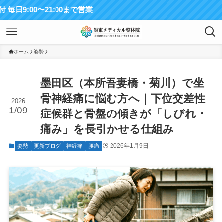
21:00まで営業
ホーム
姿勢
墨田区（本所吾妻橋・菊川）で坐
骨神経痛に悩む方へ｜下位交差性
2026
1/09
症候群と骨盤の傾きが「しびれ・
痛み」を長引かせる仕組み
2026年1月9日
姿勢
更新ブログ
神経痛
腰痛