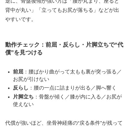
逆に、骨盤後傾が強い方は「腰が丸まり、座ると
背中が丸い」「立ってもお尻が落ちる」などが出
やすいです。
動作チェック：前屈・反らし・片脚立ちで“代
償”を見つける
前屈
：腰ばかり曲がって太もも裏が突っ張る／
お尻が引けない
反らし
：腰の一点に詰まりが出る／脚へ響く
片脚立ち
：骨盤が傾く／膝が内に入る／お尻が
使えない
代償が強いほど、坐骨神経痛の“戻る条件”が残って