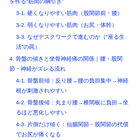
を作る“筋肉の綱引き”
3-1. 硬くなりやすい筋肉（股関節前・腰）
3-2. 弱くなりやすい筋肉（お尻・体幹）
3-3. なぜデスクワークで進むのか（“座る生
活”の罠）
4. 骨盤の傾きと坐骨神経痛の関係｜腰・股関
節・神経がズレる流れ
4-1. 骨盤前傾：反り腰→腰の負担集中→神経
根が刺激されやすい
4-2. 骨盤後傾：丸まり腰→椎間板に負担→坐
るほど悪化しやすい
4-3. 片側だけ傾く：仙腸関節・股関節の代償
でお尻が痛くなる