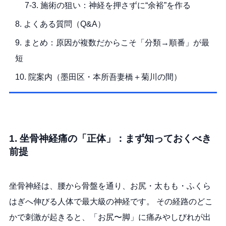
7-3. 施術の狙い：神経を押さずに“余裕”を作る
8. よくある質問（Q&A）
9. まとめ：原因が複数だからこそ「分類→順番」が最
短
10. 院案内（墨田区・本所吾妻橋＋菊川の間）
1. 坐骨神経痛の「正体」：まず知っておくべき
前提
坐骨神経は、腰から骨盤を通り、お尻・太もも・ふくら
はぎへ伸びる人体で最大級の神経です。 その経路のどこ
かで刺激が起きると、「お尻〜脚」に痛みやしびれが出