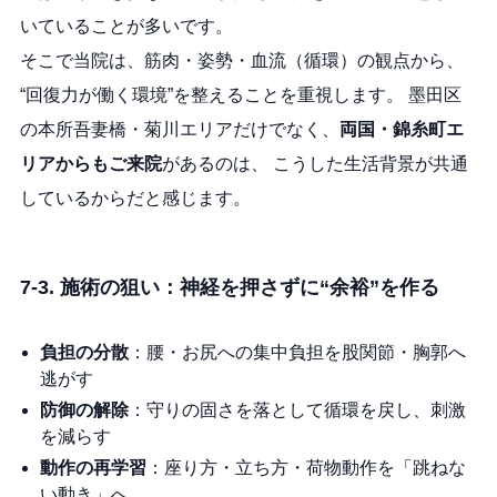
いていることが多いです。
そこで当院は、筋肉・姿勢・血流（循環）の観点から、
“回復力が働く環境”を整えることを重視します。 墨田区
の本所吾妻橋・菊川エリアだけでなく、
両国・錦糸町エ
リアからもご来院
があるのは、 こうした生活背景が共通
しているからだと感じます。
7-3. 施術の狙い：神経を押さずに“余裕”を作る
負担の分散
：腰・お尻への集中負担を股関節・胸郭へ
逃がす
防御の解除
：守りの固さを落として循環を戻し、刺激
を減らす
動作の再学習
：座り方・立ち方・荷物動作を「跳ねな
い動き」へ