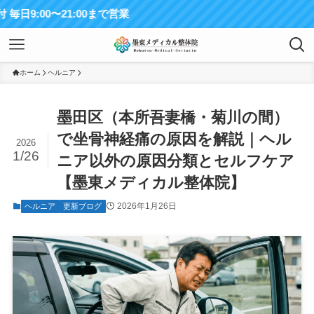
1:00まで営業
ホーム
ヘルニア
墨田区（本所吾妻橋・菊川の間）
で坐骨神経痛の原因を解説｜ヘル
2026
1/26
ニア以外の原因分類とセルフケア
【墨東メディカル整体院】
2026年1月26日
ヘルニア
更新ブログ