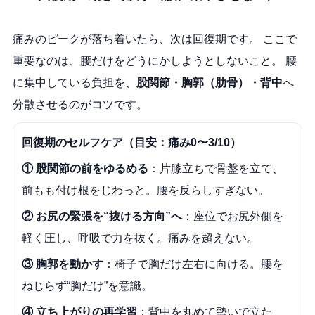
痛みのピークが落ち着いたら、次は回復期です。 ここで
重要なのは、腰だけをどうにかしようとしないこと。 腰
に集中している負担を、
股関節・胸郭（肋骨）・背中
へ
分散させるのがコツです。
回復期のセルフケア（目安：痛み0〜3/10）
① 股関節の前をゆるめる
：片膝立ちで骨盤を立て、
前もも付け根をじわっと。腰を反らしすぎない。
② お尻の緊張を“抜ける方向”へ
：座位でお尻外側を
軽く圧し、呼吸で力を抜く。痛みを超えない。
③ 胸郭を動かす
：椅子で胸だけ左右に向ける。腰を
ねじらず“胸だけ”を意識。
④ 立ち上がりの再学習
：背中を丸めて勢いで立た