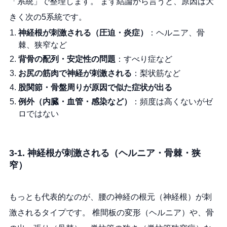
「系統」で整理します。 まず結論から言うと、原因は大
きく次の5系統です。
神経根が刺激される（圧迫・炎症）
：ヘルニア、骨
棘、狭窄など
背骨の配列・安定性の問題
：すべり症など
お尻の筋肉で神経が刺激される
：梨状筋など
股関節・骨盤周りが原因で似た症状が出る
例外（内臓・血管・感染など）
：頻度は高くないがゼ
ロではない
3-1. 神経根が刺激される（ヘルニア・骨棘・狭
窄）
もっとも代表的なのが、腰の神経の根元（神経根）が刺
激されるタイプです。 椎間板の変形（ヘルニア）や、骨