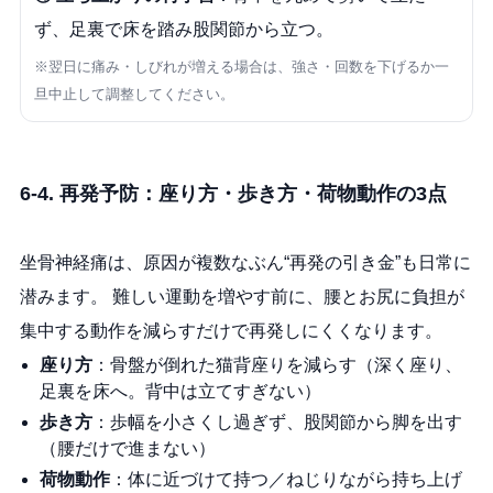
ず、足裏で床を踏み股関節から立つ。
※翌日に痛み・しびれが増える場合は、強さ・回数を下げるか一
旦中止して調整してください。
6-4. 再発予防：座り方・歩き方・荷物動作の3点
坐骨神経痛は、原因が複数なぶん“再発の引き金”も日常に
潜みます。 難しい運動を増やす前に、腰とお尻に負担が
集中する動作を減らすだけで再発しにくくなります。
座り方
：骨盤が倒れた猫背座りを減らす（深く座り、
足裏を床へ。背中は立てすぎない）
歩き方
：歩幅を小さくし過ぎず、股関節から脚を出す
（腰だけで進まない）
荷物動作
：体に近づけて持つ／ねじりながら持ち上げ