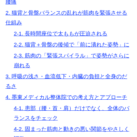
腰痛
2. 猫背と骨盤バランスの乱れが筋肉を緊張させる
仕組み
2-1. 長時間座位で太ももが圧迫される
2-2. 猫背＋骨盤の後傾で「前に潰れた姿勢」に
2-3. 筋肉の「緊張スパイラル」で姿勢がさらに
崩れる
3. 呼吸の浅さ・血流低下・内臓の負担と全身のだ
るさ
4. 墨東メディカル整体院での考え方とアプローチ
4-1. 患部（腰・首・肩）だけでなく、全体のバ
ランスをチェック
4-2. 固まった筋肉と動きの悪い関節をやさしく