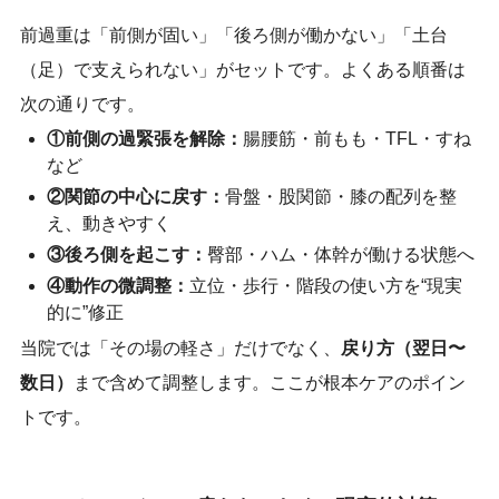
前過重は「前側が固い」「後ろ側が働かない」「土台
（足）で支えられない」がセットです。よくある順番は
次の通りです。
①前側の過緊張を解除：
腸腰筋・前もも・TFL・すね
など
②関節の中心に戻す：
骨盤・股関節・膝の配列を整
え、動きやすく
③後ろ側を起こす：
臀部・ハム・体幹が働ける状態へ
④動作の微調整：
立位・歩行・階段の使い方を“現実
的に”修正
当院では「その場の軽さ」だけでなく、
戻り方（翌日〜
数日）
まで含めて調整します。ここが根本ケアのポイン
トです。