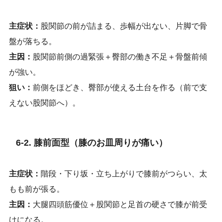
主症状：
股関節の前が詰まる、歩幅が出ない、片脚で骨
盤が落ちる。
主因：
股関節前側の過緊張＋臀部の働き不足＋骨盤前傾
が強い。
狙い：
前側をほどき、臀部が使える土台を作る（前で支
えない股関節へ）。
6-2. 膝前面型（膝のお皿周りが痛い）
主症状：
階段・下り坂・立ち上がりで膝前がつらい、太
もも前が張る。
主因：
大腿四頭筋優位＋股関節と足首の硬さで膝が前受
けになる。