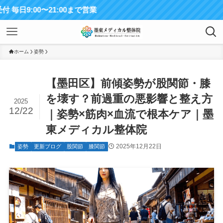
21:00まで営業
ホーム
姿勢
【墨田区】前傾姿勢が股関節・膝
を壊す？前過重の悪影響と整え方
2025
12/22
｜姿勢×筋肉×血流で根本ケア｜墨
東メディカル整体院
2025年12月22日
姿勢
更新ブログ
股関節
膝関節