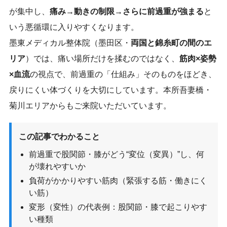
が集中し、
痛み→動きの制限→さらに前過重が強まる
と
いう悪循環に入りやすくなります。
墨東メディカル整体院（墨田区・
両国と錦糸町の間のエ
リア
）では、痛い場所だけを揉むのではなく、
筋肉×姿勢
×血流
の視点で、前過重の「仕組み」そのものをほどき、
戻りにくい体づくりを大切にしています。本所吾妻橋・
菊川エリアからもご来院いただいています。
この記事でわかること
前過重で股関節・膝がどう“変位（変異）”し、何
が壊れやすいか
負荷がかかりやすい筋肉（緊張する筋・働きにく
い筋）
変形（変性）の代表例：股関節・膝で起こりやす
い種類