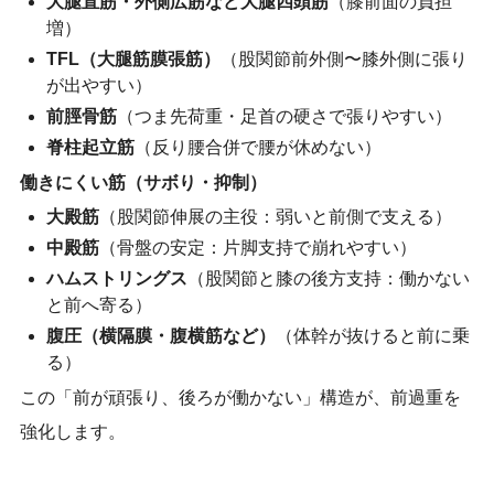
大腿直筋・外側広筋など大腿四頭筋
（膝前面の負担
増）
TFL（大腿筋膜張筋）
（股関節前外側〜膝外側に張り
が出やすい）
前脛骨筋
（つま先荷重・足首の硬さで張りやすい）
脊柱起立筋
（反り腰合併で腰が休めない）
働きにくい筋（サボり・抑制）
大殿筋
（股関節伸展の主役：弱いと前側で支える）
中殿筋
（骨盤の安定：片脚支持で崩れやすい）
ハムストリングス
（股関節と膝の後方支持：働かない
と前へ寄る）
腹圧（横隔膜・腹横筋など）
（体幹が抜けると前に乗
る）
この「前が頑張り、後ろが働かない」構造が、前過重を
強化します。