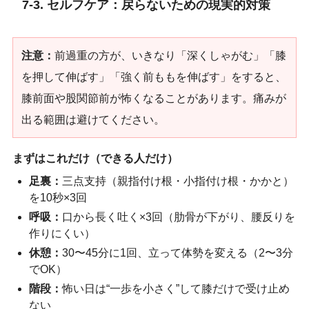
7-3. セルフケア：戻らないための現実的対策
注意：
前過重の方が、いきなり「深くしゃがむ」「膝
を押して伸ばす」「強く前ももを伸ばす」をすると、
膝前面や股関節前が怖くなることがあります。痛みが
出る範囲は避けてください。
まずはこれだけ（できる人だけ）
足裏：
三点支持（親指付け根・小指付け根・かかと）
を10秒×3回
呼吸：
口から長く吐く×3回（肋骨が下がり、腰反りを
作りにくい）
休憩：
30〜45分に1回、立って体勢を変える（2〜3分
でOK）
階段：
怖い日は“一歩を小さく”して膝だけで受け止め
ない