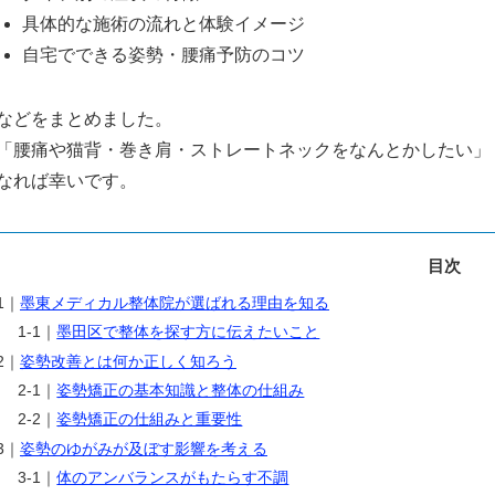
具体的な施術の流れと体験イメージ
自宅でできる姿勢・腰痛予防のコツ
などをまとめました。
「腰痛や猫背・巻き肩・ストレートネックをなんとかしたい」
なれば幸いです。
目次
1｜
墨東メディカル整体院が選ばれる理由を知る
1-1｜
墨田区で整体を探す方に伝えたいこと
2｜
姿勢改善とは何か正しく知ろう
2-1｜
姿勢矯正の基本知識と整体の仕組み
2-2｜
姿勢矯正の仕組みと重要性
3｜
姿勢のゆがみが及ぼす影響を考える
3-1｜
体のアンバランスがもたらす不調