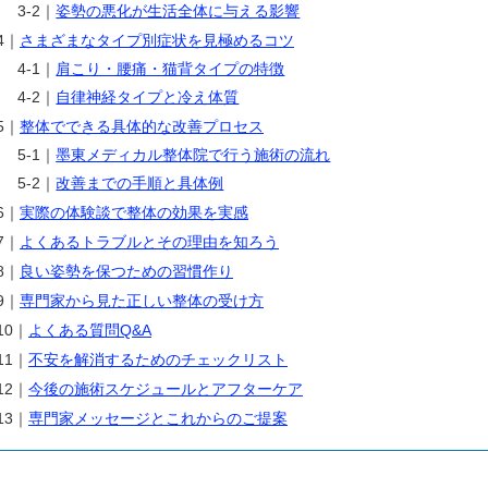
3-2｜
姿勢の悪化が生活全体に与える影響
4｜
さまざまなタイプ別症状を見極めるコツ
4-1｜
肩こり・腰痛・猫背タイプの特徴
4-2｜
自律神経タイプと冷え体質
5｜
整体でできる具体的な改善プロセス
5-1｜
墨東メディカル整体院で行う施術の流れ
5-2｜
改善までの手順と具体例
6｜
実際の体験談で整体の効果を実感
7｜
よくあるトラブルとその理由を知ろう
8｜
良い姿勢を保つための習慣作り
9｜
専門家から見た正しい整体の受け方
10｜
よくある質問Q&A
11｜
不安を解消するためのチェックリスト
12｜
今後の施術スケジュールとアフターケア
13｜
専門家メッセージとこれからのご提案